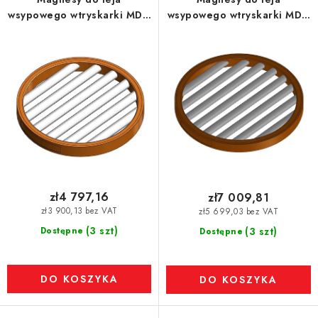
o
wsypowego wtryskarki MDN
wsypowego wtryskarki MDN
d
300 MVM-STEFF-STD
380 MVM-STEFF-STD, 4.530
u
Gs, 35,5 N
k
t
ó
w
zł4 797,16
zł7 009,81
zł3 900,13 bez VAT
zł5 699,03 bez VAT
(3 szt)
Dostępne
(3 szt)
Dostępne
DO KOSZYKA
DO KOSZYKA