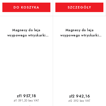
DO KOSZYKA
SZCZEGÓŁY
Magnesy do leja
Magnesy do leja
wsypowego wtryskarki
wsypowego wtryskarki
(odporność na temperaturę
(odporność na temperaturę
do 120 °C) śr. 150 mm
do 120 °C) śr. 200 mm
zł1 957,18
zł2 942,16
zł1 591,20 bez VAT
zł2 392 bez VAT