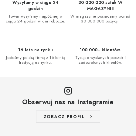
l
Wysyłamy w ciągu 24
30 000 000 sztuk W
j
k
godzin
MAGAZYNIE
a
i
Towar wysyłamy najpóźniej w
W magazynie posiadamy ponad
ciągu 24 godzin w dni robocze.
30 000 000 pozycji.
l
i
s
t
16 lata na rynku
100 000+ klientów.
y
Jesteśmy polską firmą z 16-letnią
Tysiące wysłanych paczek i
tradycją na rynku.
zadowolonych klientów.
Obserwuj nas na Instagramie
ZOBACZ PROFIL