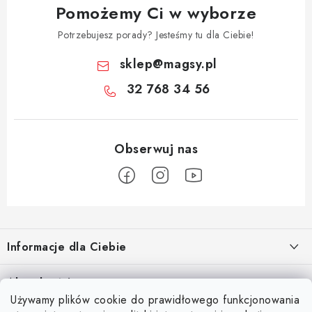
Pomożemy Ci w wyborze
Potrzebujesz porady? Jesteśmy tu dla Ciebie!
sklep
@
magsy.pl
32 768 34 56
S
t
Informacje dla Ciebie
o
p
O nas
Aktualności
k
Używamy plików cookie do prawidłowego funkcjonowania
Regulamin e-sklepu
Odkryj magię kieszeni magnetycznych