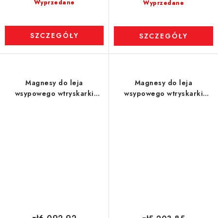
Wyprzedane
Wyprzedane
SZCZEGÓŁY
SZCZEGÓŁY
Magnesy do leja
Magnesy do leja
wsypowego wtryskarki
wsypowego wtryskarki
(odporność na temperaturę
(odporność na temperaturę
do 120 °C) śr. 300 mm
do 80 °C) śr. 350 mm