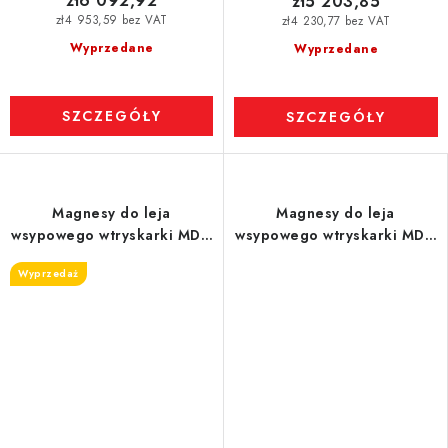
zł6 092,92
zł5 203,85
zł4 953,59 bez VAT
zł4 230,77 bez VAT
Wyprzedane
Wyprzedane
SZCZEGÓŁY
SZCZEGÓŁY
Magnesy do leja
Magnesy do leja
wsypowego wtryskarki MDN
wsypowego wtryskarki MDN
200 MVM-EKO
200 MVM-STEFF-STD, 4.530
Wyprzedaż
Gs, 35,5 N