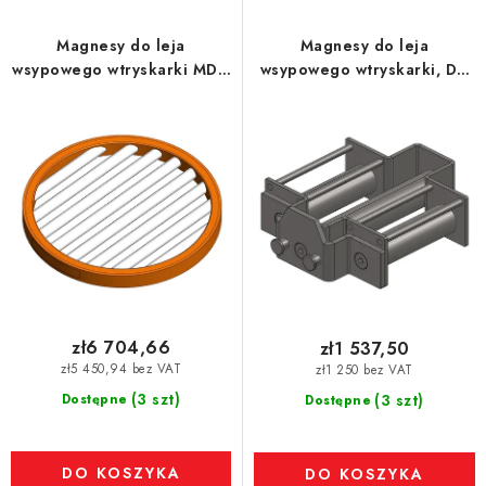
Magnesy do leja
Magnesy do leja
wsypowego wtryskarki MDN
wsypowego wtryskarki, DN
380 MVM-STEFF-ULT, 6.810
150 mm, 80 °C, 10.000 Gs,
Gs, 31 N
66 N
zł6 704,66
zł1 537,50
zł5 450,94 bez VAT
zł1 250 bez VAT
(3 szt)
Dostępne
(3 szt)
Dostępne
DO KOSZYKA
DO KOSZYKA