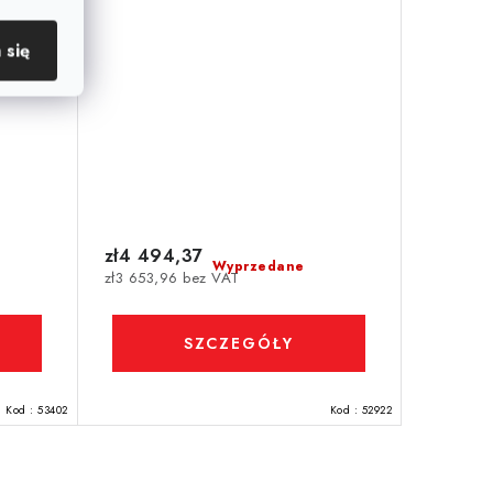
 się
zł4 494,37
Wyprzedane
zł3 653,96 bez VAT
SZCZEGÓŁY
Kod :
53402
Kod :
52922