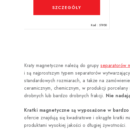
SZCZEGÓŁY
Kod :
51950
K
o
Kraty magnetyczne należą do grupy
separatorów 
n
i są najprostszym typem separatorów wytwarzają
t
standardowych rozmiarach, a także na zamówieni
r
ceramicznym, chemicznym, w produkcji porcelany 
drobnych lub bardzo drobnych frakcji.
Nie nadają
o
l
Kratki magnetyczne są wyposażone w bardzo 
k
ofercie znajdują się kwadratowe i okrągłe kratki
produktami wysokiej jakości o długiej żywotności.
i