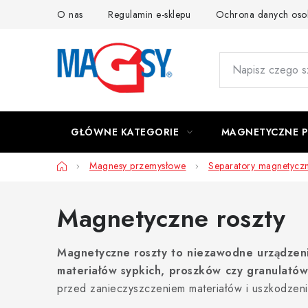
Przejść
O nas
Regulamin e-sklepu
Ochrona danych os
do
treści
GŁÓWNE KATEGORIE
MAGNETYCZNE 
Home
Magnesy przemysłowe
Separatory magnetycz
Magnetyczne roszty
Magnetyczne roszty to niezawodne urządzenia
materiałów sypkich, proszków czy granulatów
przed zanieczyszczeniem materiałów i uszkodzen