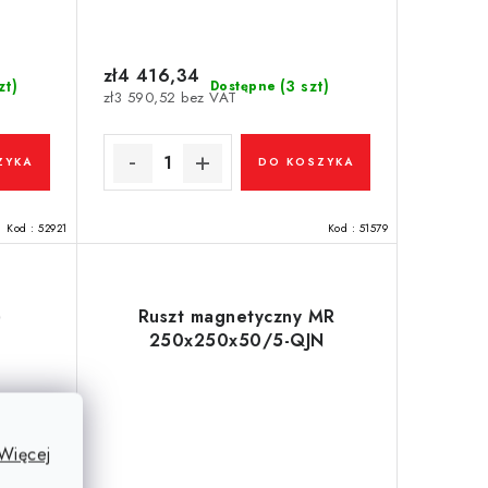
zł4 416,34
zt)
(3 szt)
Dostępne
zł3 590,52 bez VAT
ZYKA
DO KOSZYKA
Kod :
52921
Kod :
51579
)
Ruszt magnetyczny MR
250x250x50/5-QJN
Więcej