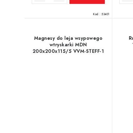
t
ó
Kod :
53401
w
Magnesy do leja wsypowego
R
wtryskarki MDN
200x200x115/5 VVM-STEFF-1