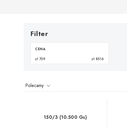
CENA
zł
709
zł
8516
S
Polecamy
o
L
r
i
t
150/3 (10.500 Gs)
s