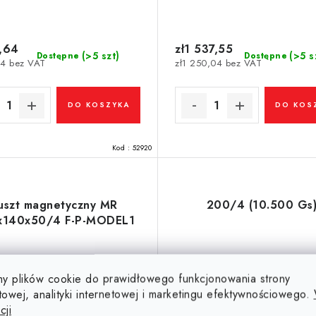
,64
zł1 537,55
(>5 szt)
(>5 s
Dostępne
Dostępne
94 bez VAT
zł1 250,04 bez VAT
DO KOSZYKA
DO KOS
Kod :
52920
uszt magnetyczny MR
200/4 (10.500 Gs
x140x50/4 F-P-MODEL1
y plików cookie do prawidłowego funkcjonowania strony
towej, analityki internetowej i marketingu efektywnościowego.
cji