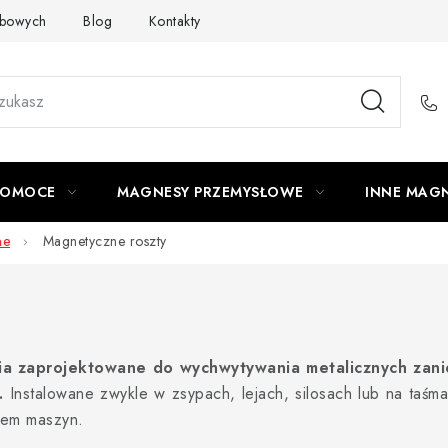
obowych
Blog
Kontakty
Odstąpienie od Umowy
POMOCE
MAGNESY PRZEMYSŁOWE
INNE MAG
ne
Magnetyczne roszty
 zaprojektowane do wychwytywania metalicznych zaniec
.
Instalowane zwykle w zsypach, lejach, silosach lub na taśma
iem maszyn.