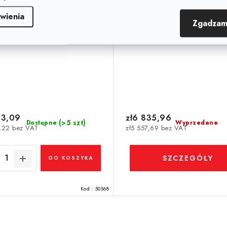
wienia
Zgadzam
33,09
zł6 835,96
(>5 szt)
Dostępne
Wyprzedane
4,22 bez VAT
zł5 557,69 bez VAT
SZCZEGÓŁY
DO KOSZYKA
Kod :
50568