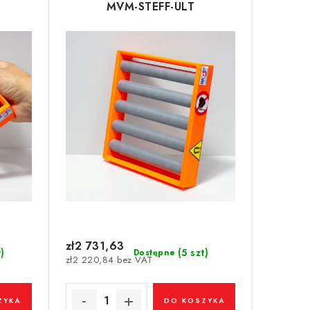
MVM-STEFF-ULT
zł2 731,63
t)
(5 szt)
Dostępne
zł2 220,84 bez VAT
ZYKA
DO KOSZYKA