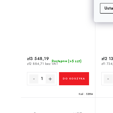
Usta
zł3 548,19
zł2 1
(>5 szt)
Dostępne
zł2 884,71 bez VAT
zł1 73
DO KOSZYKA
Kod :
52884