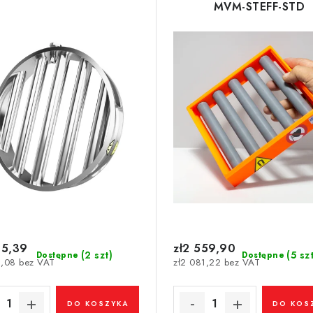
MVM-STEFF-STD
15,39
zł2 559,90
(2 szt)
(5 sz
Dostępne
Dostępne
3,08 bez VAT
zł2 081,22 bez VAT
DO KOSZYKA
DO KOS