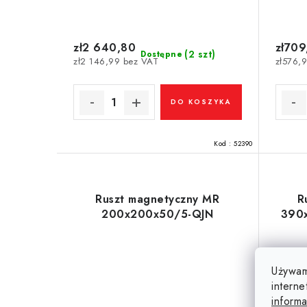
zł2 640,80
zł709
(2 szt)
Dostępne
zł2 146,99 bez VAT
zł576,
DO KOSZYKA
Kod :
52390
Ruszt magnetyczny MR
R
200x200x50/5-QJN
390
Używam
interne
informa