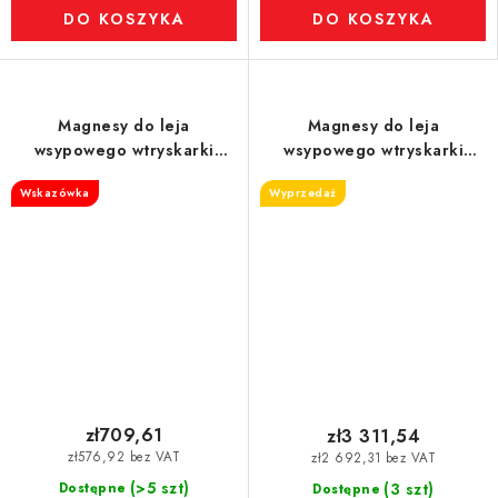
DO KOSZYKA
DO KOSZYKA
Magnesy do leja
Magnesy do leja
wsypowego wtryskarki
wsypowego wtryskarki
(odporność na temperaturę
(odporność na temperaturę
Wskazówka
Wyprzedaż
do 80 °C) śr. 100 mm
do 80 °C) śr. 250 mm
zł709,61
zł3 311,54
zł576,92 bez VAT
zł2 692,31 bez VAT
(>5 szt)
Dostępne
(3 szt)
Dostępne