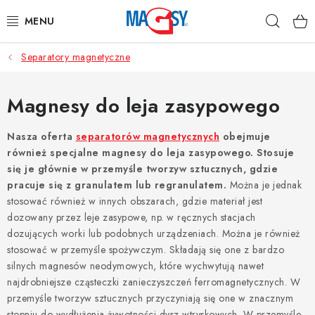
Przejść
Szuka
do
treści
Separatory magnetyczne
GŁÓWNE KATEGORIE
MAGNETYCZNE POMOCE
Magnesy do leja zasypowego
MAGNESY PRZEMYSŁOWE
Nasza oferta
separatorów magnetycznych
obejmuje
również specjalne magnesy do leja zasypowego. Stosuje
się je głównie w przemyśle tworzyw sztucznych, gdzie
INNE MAGNESY
pracuje się z granulatem lub regranulatem.
Można je jednak
stosować również w innych obszarach, gdzie materiał jest
MATERIAŁY NIERDZEWNE
dozowany przez leje zasypowe, np. w ręcznych stacjach
dozujących worki lub podobnych urządzeniach. Można je również
O nas
Regulamin e-sklepu
Ochrona danych osobowych
stosować w przemyśle spożywczym. Składają się one z bardzo
silnych magnesów neodymowych, które wychwytują nawet
Blog
Kontakty
Odstąpienie od Umowy
najdrobniejsze cząsteczki zanieczyszczeń ferromagnetycznych. W
przemyśle tworzyw sztucznych przyczyniają się one w znacznym
stopniu do wydłużenia żywotności dysz wtryskowych. W przemyśle