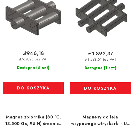
zł946,18
zł1 892,37
zł769,25 bez VAT
zł1 538,51 bez VAT
(5 szt)
Dostępne
(1 szt)
Dostępne
DO KOSZYKA
DO KOSZYKA
Magnes zbiornika (80 °C,
Magnesy do leja
13.500 Gs, 95 N) średnica
wsypowego wtryskarki - UP
250 mm
- model L