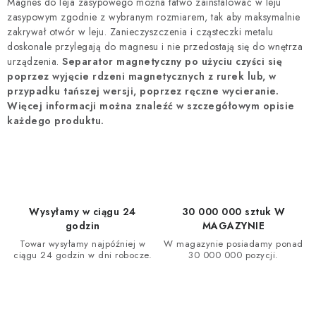
Magnes do leja zasypowego można łatwo zainstalować w leju
n
k
zasypowym zgodnie z wybranym rozmiarem, tak aby maksymalnie
a
i
zakrywał otwór w leju. Zanieczyszczenia i cząsteczki metalu
c
l
doskonale przylegają do magnesu i nie przedostają się do wnętrza
j
urządzenia.
Separator magnetyczny po użyciu czyści się
i
a
poprzez wyjęcie rdzeni magnetycznych z rurek lub, w
s
przypadku tańszej wersji, poprzez ręczne wycieranie.
t
Więcej informacji można znaleźć w szczegółowym opisie
y
każdego produktu.
Wysyłamy w ciągu 24
30 000 000 sztuk W
godzin
MAGAZYNIE
Towar wysyłamy najpóźniej w
W magazynie posiadamy ponad
ciągu 24 godzin w dni robocze.
30 000 000 pozycji.