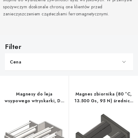
spożywczym doskonale chronią one klientów przed
zanieczyszczeniem cząsteczkami ferromagnetycznymi.
L
i
s
Cena
t
a
p
r
Magnesy do leja
Magnes zbiornika (80 °C,
o
wsypowego wtryskarki, DN
13.500 Gs, 95 N) średnica
d
200 mm, 80 °C, 10.000 Gs,
100 mm
u
66 N
k
t