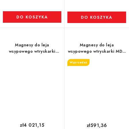
DO KOSZYKA
DO KOSZYKA
Magnesy do leja
Magnesy do leja
wsypowego wtryskarki
wsypowego wtryskarki MDN
(odporność na temperaturę
100 MVM-EKO
Wyprzedaż
do 80 °C) śr. 300 mm
zł4 021,15
zł591,36