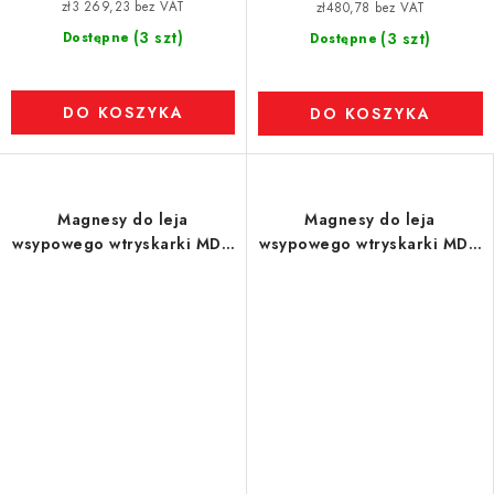
zł3 269,23 bez VAT
zł480,78 bez VAT
(3 szt)
Dostępne
(3 szt)
Dostępne
DO KOSZYKA
DO KOSZYKA
Magnesy do leja
Magnesy do leja
wsypowego wtryskarki MDN
wsypowego wtryskarki MDN
200 MVM-STEFF-ULT-
200 MVM-STEFF-ULT, 6.810
MODEL 1
Gs, 31 N