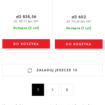
zł2 838,56
zł2 602
zł2 307,77 bez VAT
zł2 115,45 bez VAT
(2 szt)
Dostępne
(1 szt)
Dostępne
DO KOSZYKA
DO KOSZYKA
K
ZAŁADUJ JESZCZE 13
o
n
t
P
r
1
2
a
o
g
l
i