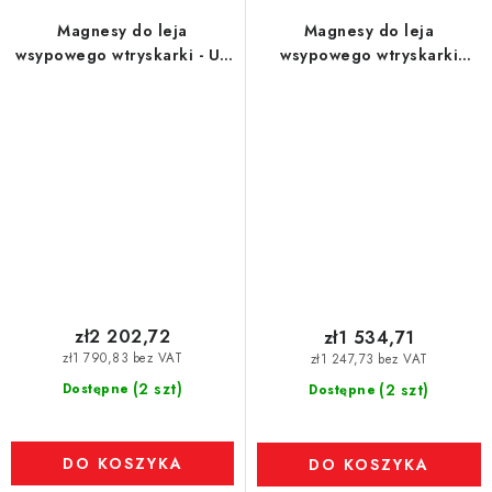
Magnesy do leja
Magnesy do leja
wsypowego wtryskarki - UP
wsypowego wtryskarki
- model XL
(odporność na temperaturę
do 120 °C) śr. 100 mm
zł2 202,72
zł1 534,71
zł1 790,83 bez VAT
zł1 247,73 bez VAT
(2 szt)
Dostępne
(2 szt)
Dostępne
DO KOSZYKA
DO KOSZYKA