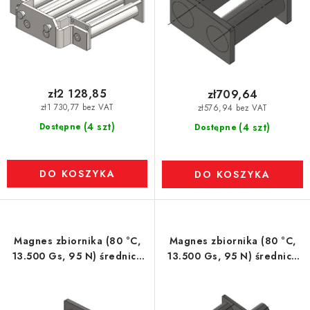
ó
w
zł2 128,85
zł709,64
zł1 730,77 bez VAT
zł576,94 bez VAT
(4 szt)
Dostępne
(4 szt)
Dostępne
DO KOSZYKA
DO KOSZYKA
Magnes zbiornika (80 °C,
Magnes zbiornika (80 °C,
13.500 Gs, 95 N) średnica
13.500 Gs, 95 N) średnica
150 mm
200 mm