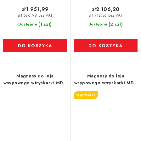
zł1 951,99
zł2 106,20
zł1 586,98 bez VAT
zł1 712,36 bez VAT
(1 szt)
(2 szt)
Dostępne
Dostępne
DO KOSZYKA
DO KOSZYKA
Magnesy do leja
Magnesy do leja
wsypowego wtryskarki MDN
wsypowego wtryskarki MDN
200 MVM-UP-STEFF-STD,
250 MVM-EKO
Wyprzedaż
4.530 Gs, 35.5 N