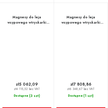
Magnesy do leja
Magnesy do leja
wsypowego wtryskarki
wsypowego wtryskarki
(odporność na temperaturę
(odporność na temperaturę
do 120 °C) śr. 250 mm
do 120 °C) śr. 350 mm
zł5 062,09
zł7 808,86
zł4 115,52 bez VAT
zł6 348,67 bez VAT
(3 szt)
(1 szt)
Dostępne
Dostępne