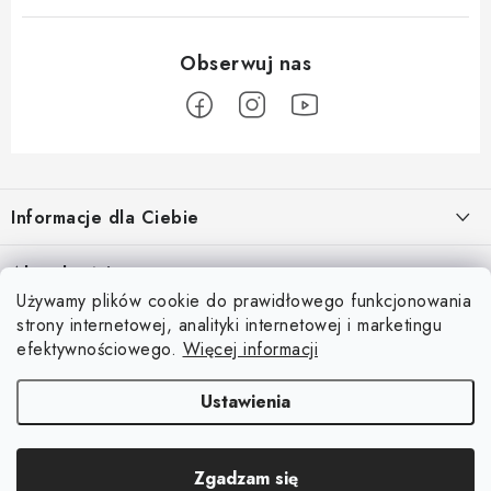
S
t
Informacje dla Ciebie
o
p
O nas
Aktualności
k
Używamy plików cookie do prawidłowego funkcjonowania
Regulamin e-sklepu
a
Odkryj magię kieszeni magnetycznych
strony internetowej, analityki internetowej i marketingu
Facebook
15.4.2025
Ochrona danych osobowych
efektywnościowego.
Więcej informacji
Blog
Ustawienia
Kontakty
Copyright 2026
Magsy.pl
. Wszystkie prawa zastrzeżone.
Edytuj ustawienia
Odstąpienie od Umowy
Zgadzam się
plików cookie