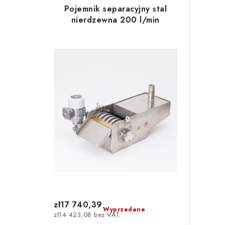
i
t
Pojemnik separacyjny stal
s
nierdzewna 200 l/min
o
t
w
a
a
p
n
r
i
o
e
d
p
u
r
k
o
t
d
zł17 740,39
ó
Wyprzedane
zł14 423,08 bez VAT
u