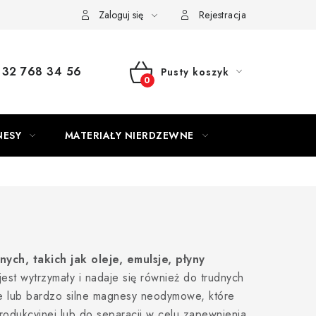
Zaloguj się
Rejestracja
32 768 34 56
Pusty koszyk
KOSZYK
NESY
MATERIAŁY NIERDZEWNE
ch, takich jak oleje, emulsje, płyny
jest wytrzymały i nadaje się również do trudnych
 lub bardzo silne magnesy neodymowe, które
odukcyjnej lub do separacji w celu zapewnienia