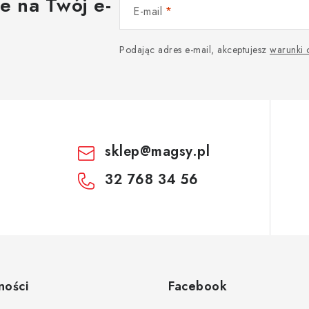
e na Twój e-
E-mail
Podając adres e-mail, akceptujesz
warunki
sklep
@
magsy.pl
32 768 34 56
ności
Facebook