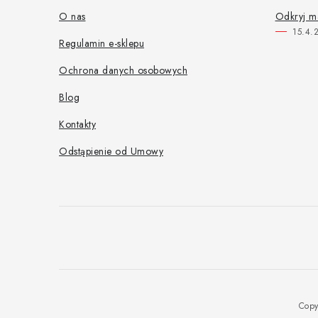
p
O nas
Odkryj m
15.4.
k
Regulamin e-sklepu
a
Ochrona danych osobowych
Blog
Kontakty
Odstąpienie od Umowy
Copy