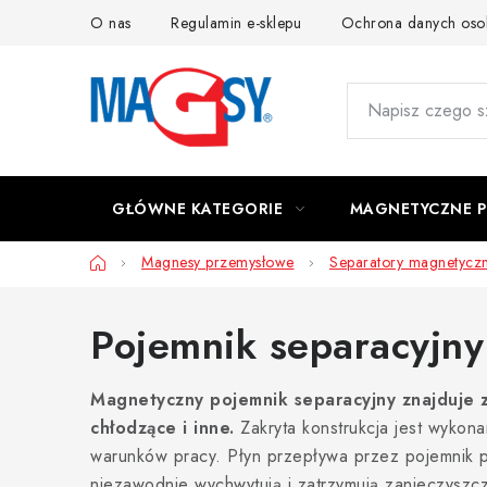
Przejść
O nas
Regulamin e-sklepu
Ochrona danych os
do
treści
GŁÓWNE KATEGORIE
MAGNETYCZNE 
Home
Magnesy przemysłowe
Separatory magnetycz
Pojemnik separacyjny
Magnetyczny pojemnik separacyjny znajduje za
chłodzące i inne.
Zakryta konstrukcja jest wykona
warunków pracy. Płyn przepływa przez pojemnik
niezawodnie wychwytują i zatrzymują zanieczyszc