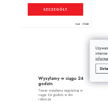
w
k
SZCZEGÓŁY
t
ó
Kod :
51548
w
K
Używam
o
interne
informa
n
t
Usta
r
Wysyłamy w ciągu 24
godzin
o
Towar wysyłamy najpóźniej w
l
ciągu 24 godzin w dni
robocze.
k