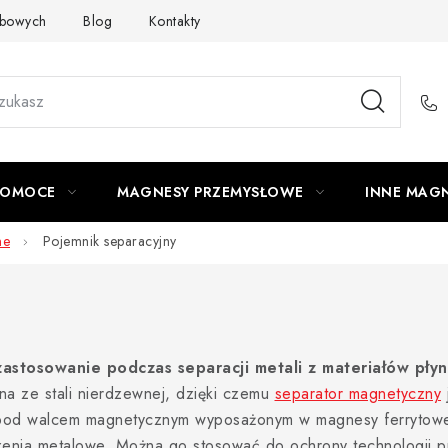
obowych
Blog
Kontakty
Odstąpienie od Umowy
POMOCE
MAGNESY PRZEMYSŁOWE
INNE MAG
ne
Pojemnik separacyjny
stosowanie podczas separacji metali z materiałów płynny
na ze stali nierdzewnej, dzięki czemu
separator magnetyczny
 pod walcem magnetycznym wyposażonym w magnesy ferrytowe
zenia metalowe. Można go stosować do ochrony technologii pr