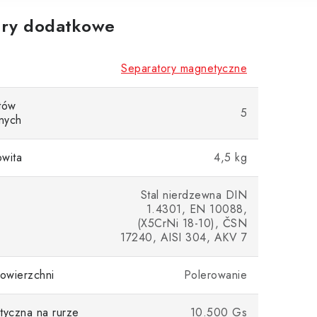
ry dodatkowe
Separatory magnetyczne
tów
5
nych
wita
4,5 kg
Stal nierdzewna DIN
1.4301, EN 10088,
(X5CrNi 18-10), ČSN
17240, AISI 304, AKV 7
owierzchni
Polerowanie
tyczna na rurze
10.500 Gs