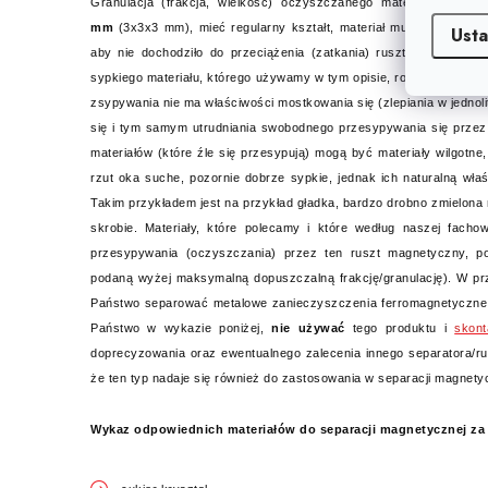
Granulacja (frakcja, wielkość) oczyszczanego materiału może
mm
(3x3x3 mm), mieć regularny kształt, materiał musi być dobrze 
Usta
aby nie dochodziło do przeciążenia (zatkania) rusztu magnetycz
sypkiego materiału, którego używamy w tym opisie, rozumie się tak
zsypywania nie ma właściwości mostkowania się (zlepiania w jednol
się i tym samym utrudniania swobodnego przesypywania się przez
materiałów (które źle się przesypują) mogą być materiały wilgotne,
rzut oka suche, pozornie dobrze sypkie, jednak ich naturalną właś
Takim przykładem jest na przykład gładka, bardzo drobno zmielona
skrobie. Materiały, które polecamy i które według naszej fachow
przesypywania (oczyszczania) przez ten ruszt magnetyczny, 
podaną wyżej maksymalną dopuszczalną frakcję/granulację). W prz
Państwo separować metalowe zanieczyszczenia ferromagnetyczne (
Państwo w wykazie poniżej,
nie używać
tego produktu i
skon
doprecyzowania oraz ewentualnego zalecenia innego separatora/ru
że ten typ nadaje się również do zastosowania w separacji magnety
Wykaz odpowiednich materiałów do separacji magnetycznej z