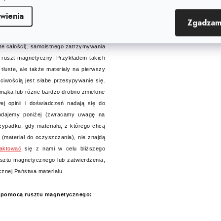
 wynosić
maksymalnie do średnicy 3
sypki, suchy, nieklejący i bez grudek,
wienia
Zgadzam
nego materiałem. Przez pojęcie dobrze
i materiał, który podczas samoczynnego
ite całości), samoistnego zatrzymywania
 ruszt magnetyczny. Przykładem takich
 tłuste, ale także materiały na pierwszy
ciwością jest słabe przesypywanie się.
 mąka lub różne bardzo drobno zmielone
ej opinii i doświadczeń nadają się do
podajemy poniżej (zwracamy uwagę na
ypadku, gdy materiału, z którego chcą
materiał do oczyszczania), nie znajdą
taktować
się z nami w celu bliższego
sztu magnetycznego lub zatwierdzenia,
cznej Państwa materiału.
a pomocą rusztu magnetycznego: