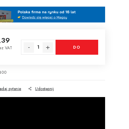
,39
DO
ez VAT
tkowa:
KOSZYKA
400
adaj pytanie
Udostępnij