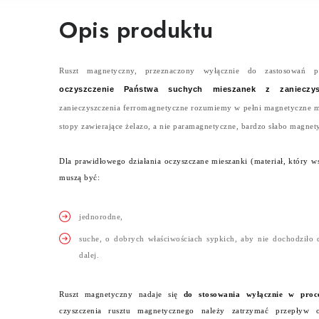
Opis produktu
Ruszt magnetyczny, przeznaczony wyłącznie do zastosowań 
oczyszczenie Państwa suchych mieszanek z zanieczys
zanieczyszczenia ferromagnetyczne rozumiemy w pełni magnetyczne meta
stopy zawierające żelazo, a nie paramagnetyczne, bardzo słabo magnety
Dla prawidłowego działania oczyszczane mieszanki (materiał, który 
muszą być:
jednorodne,
suche, o dobrych właściwościach sypkich, aby nie dochodziło 
dalej.
Ruszt magnetyczny nadaje się
do stosowania wyłącznie w proce
czyszczenia rusztu magnetycznego należy zatrzymać przepływ o