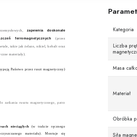
Paramet
Kategoria
zapewnia doskonałe
przemysłowych,
zczeń ferromagnetycznych
(przez
Liczba prę
le, takie jak żelazo, nikiel, kobalt oraz
magnetycz
czne materiały).
Masa całko
wsypują Państwo przez ruszt magnetyczny)
Materiał
do zatkania rusztu magnetycznego, patrz
Obróbka p
sach nieciągłych
(w trakcie ręcznego
Siła magne
czyszczanego materiału). Montuje się