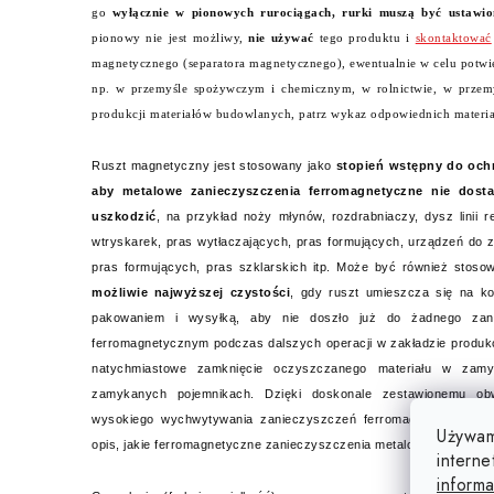
go
wyłącznie w pionowych rurociągach, rurki muszą być ustawi
pionowy nie jest możliwy,
nie używać
tego produktu i
skontaktować
magnetycznego (separatora magnetycznego), ewentualnie w celu potwie
np. w przemyśle spożywczym i chemicznym, w rolnictwie, w przemy
produkcji materiałów budowlanych, patrz wykaz odpowiednich materia
Ruszt magnetyczny jest stosowany jako
stopień wstępny do och
aby metalowe zanieczyszczenia ferromagnetyczne nie dosta
uszkodzić
, na przykład noży młynów, rozdrabniaczy, dysz linii r
wtryskarek, pras wytłaczających, pras formujących, urządzeń do 
pras formujących, pras szklarskich itp. Może być również stos
możliwie najwyższej czystości
, gdy ruszt umieszcza się na k
pakowaniem i wysyłką, aby nie doszło już do żadnego zani
ferromagnetycznym podczas dalszych operacji w zakładzie produk
natychmiastowe zamknięcie oczyszczanego materiału w zam
zamykanych pojemnikach. Dzięki doskonale zestawionemu o
wysokiego wychwytywania zanieczyszczeń ferromagnetycznych (
Używam
opis, jakie ferromagnetyczne zanieczyszczenia metalowe może wyc
interne
informa