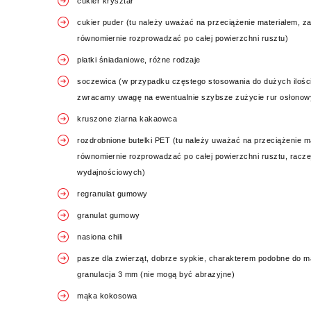
cukier kryształ
cukier puder (tu należy uważać na przeciążenie materiałem, z
równomiernie rozprowadzać po całej powierzchni rusztu)
płatki śniadaniowe, różne rodzaje
soczewica (w przypadku częstego stosowania do dużych ilości
zwracamy uwagę na ewentualnie szybsze zużycie rur osłonow
kruszone ziarna kakaowca
rozdrobnione butelki PET (tu należy uważać na przeciążenie m
równomiernie rozprowadzać po całej powierzchni rusztu, raczej
wydajnościowych)
regranulat gumowy
granulat gumowy
nasiona chili
pasze dla zwierząt, dobrze sypkie, charakterem podobne do mą
granulacja 3 mm (nie mogą być abrazyjne)
mąka kokosowa