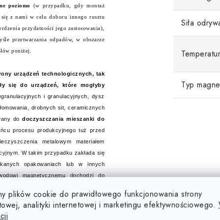
one poziomo
(w przypadku, gdy montaż
się z nami w celu doboru innego rusztu
Siła odryw
rdzenia przydatności jego zastosowania),
śle przetwarzania odpadów, w obszarze
łów poniżej.
Temperatu
rony urządzeń technologicznych, tak
Typ magne
ły się do urządzeń, które mogłyby
egranulacyjnych i granulacyjnych, dysz
złomowania, drobnych sit, ceramicznych
owany do
doczyszczania mieszanki do
ońcu procesu produkcyjnego tuż przed
eczyszczenia metalowym materiałem
cyjnym. W takim przypadku zakłada się
ykanych opakowaniach lub w innych
bwodowi magnetycznemu dochodzi do
prosimy dokładnie przeczytać poniżej
y plików cookie do prawidłowego funkcjonowania strony
hwycić ten ruszt magnetyczny).
towej, analityki internetowej i marketingu efektywnościowego.
cji