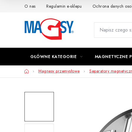
Przejść
O nas
Regulamin e-sklepu
Ochrona danych os
do
treści
GŁÓWNE KATEGORIE
MAGNETYCZNE 
Home
Magnesy przemysłowe
Separatory magnetycz