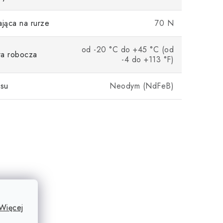
ająca na rurze
70 N
od -20 °C do +45 °C (od
ra robocza
-4 do +113 °F)
su
Neodym (NdFeB)
Więcej