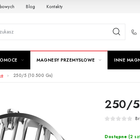
obowych
Blog
Kontakty
Odstąpienie od umowy
POMOCE
MAGNESY PRZEMYSŁOWE
INNE MAG
ne
250/5 (10.500 Gs)
250/5
Br
Dostępne
(2 sz