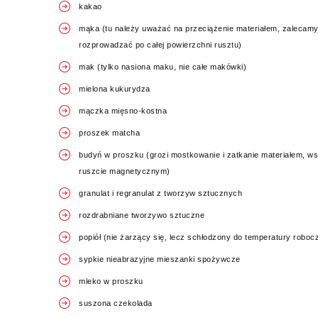
kakao
mąka (tu należy uważać na przeciążenie materiałem, zalecamy
rozprowadzać po całej powierzchni rusztu)
mak (tylko nasiona maku, nie całe makówki)
mielona kukurydza
mączka mięsno-kostna
proszek matcha
budyń w proszku (grozi mostkowanie i zatkanie materiałem, w
ruszcie magnetycznym)
granulat i regranulat z tworzyw sztucznych
rozdrabniane tworzywo sztuczne
popiół (nie żarzący się, lecz schłodzony do temperatury robo
sypkie nieabrazyjne mieszanki spożywcze
mleko w proszku
suszona czekolada