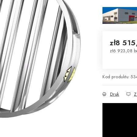
zł8 515
zł6 923,08 b
Cena jednos
Kod produktu:
53
Druk
Z